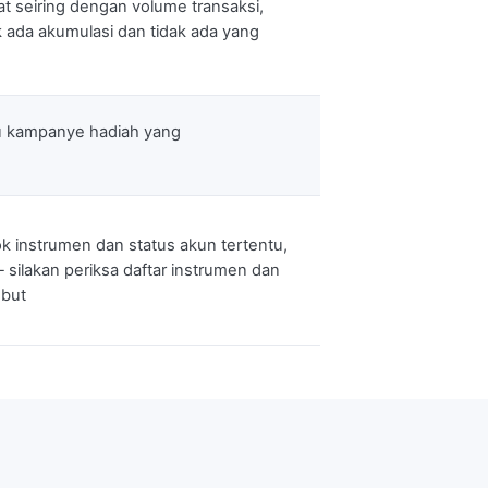
at seiring dengan volume transaksi,
k ada akumulasi dan tidak ada yang
au kampanye hadiah yang
k instrumen dan status akun tertentu,
silakan periksa daftar instrumen dan
ebut