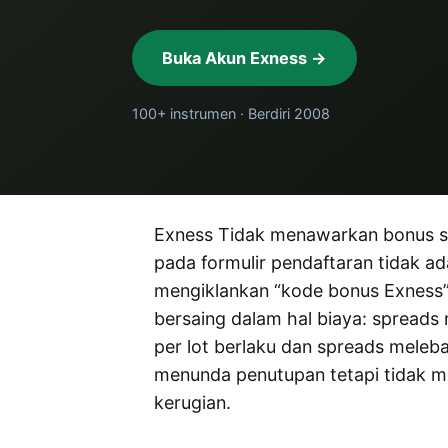
Buka Akun Exness →
100+ instrumen · Berdiri 2008
Exness Tidak menawarkan bonus se
pada formulir pendaftaran tidak 
mengiklankan “kode bonus Exness” m
bersaing dalam hal biaya: spreads 
per lot berlaku dan spreads meleba
menunda penutupan tetapi tidak m
kerugian.