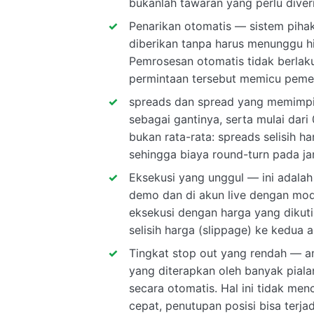
bukanlah tawaran yang perlu diver
Penarikan otomatis — sistem pihak
diberikan tanpa harus menunggu hi
Pemrosesan otomatis tidak berlaku 
permintaan tersebut memicu peme
spreads dan spread yang memimpin
sebagai gantinya, serta mulai dari
bukan rata-rata: spreads selisih ha
sehingga biaya round-turn pada j
Eksekusi yang unggul — ini adalah 
demo dan di akun live dengan mod
eksekusi dengan harga yang dikutip
selisih harga (slippage) ke kedua a
Tingkat stop out yang rendah — am
yang diterapkan oleh banyak piala
secara otomatis. Hal ini tidak men
cepat, penutupan posisi bisa terja