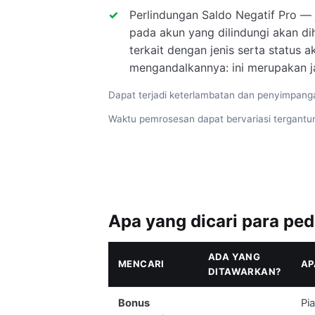
Perlindungan Saldo Negatif Pro — 
pada akun yang dilindungi akan di
terkait dengan jenis serta status
mengandalkannya: ini merupakan ja
Dapat terjadi keterlambatan dan penyimpang
Waktu pemrosesan dapat bervariasi tergantu
Apa yang dicari para pe
ADA YANG
MENCARI
AP
DITAWARKAN?
Bonus
Pi