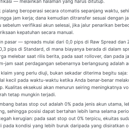
ifikasi — melainkan halaman yang harus ditutup.
 pialang beroperasi secara otomatis sepanjang waktu, seh
ngga jam kerja; dana kemudian ditransfer sesuai dengan j
sebelum verifikasi akun selesai, jika jalur penarikan berbed
riksaan kepatuhan secara manual.
 pasar — spreads mulai dari 0,0 pips di Raw Spread dan Z
 0,3 pips di Standard, di mana biayanya berada di dalam sp
rga melebar saat rilis berita, pada saat rollover, dan pada 
am-jam saat perdagangan sebenarnya berlangsung adalah an
klaim yang perlu diuji, bukan sekadar diterima begitu saj
al kecil pada waktu-waktu ketika Anda benar-benar melaku
. Kualitas eksekusi akan menurun seiring meningkatnya volat
rah tetap mungkin terjadi.
bang batas stop out adalah 0% pada jenis akun utama, leb
ng, sehingga posisi dapat bertahan lebih lama selama per
cegah kerugian: pada saat stop out 0% terpicu, ekuitas sud
di pada kondisi yang lebih buruk daripada yang disiratkan ol