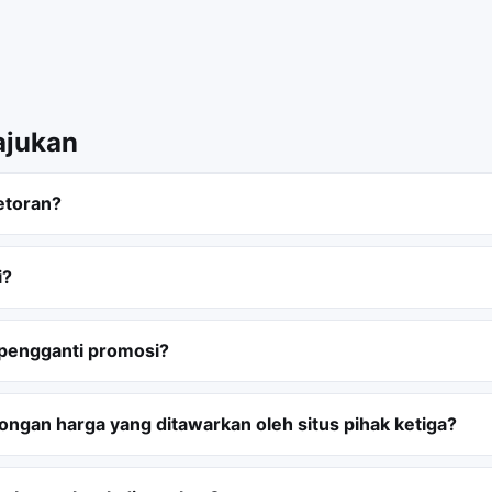
ajukan
etoran?
i?
 pengganti promosi?
ngan harga yang ditawarkan oleh situs pihak ketiga?