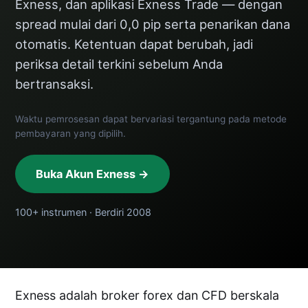
Exness, dan aplikasi Exness Trade — dengan
spread mulai dari 0,0 pip serta penarikan dana
otomatis. Ketentuan dapat berubah, jadi
periksa detail terkini sebelum Anda
bertransaksi.
Waktu pemrosesan dapat bervariasi tergantung pada metode
pembayaran yang dipilih.
Buka Akun Exness →
100+ instrumen · Berdiri 2008
Exness adalah broker forex dan CFD berskala