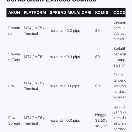
AKUN
PLATFORM
SPREAD MULAI DARI
KOMISI
COCOK 
Sebagian b
Standa
MT4 / MT5 /
pemula — t
mulai dari 0.3 pips
$0
rd
Terminal
ada setora
minimum
Berlatih de
Standa
berukuran 
MT4 / MT5
mulai dari 0.3 pips
$0
rd Cent
— tanpa se
awal mini
Eksekusi in
tanpa komi
MT4 / MT5 /
Pro
mulai dari 0.1 pips
$0
setoran m
Terminal
berdasark
wilayah
spreads m
yang ketat
hingga
Raw
MT4 / MT5 /
komisi ren
mulai dari 0.0 pips
$3.50 /
Spread
Terminal
setoran m
sisi / lot
berdasark