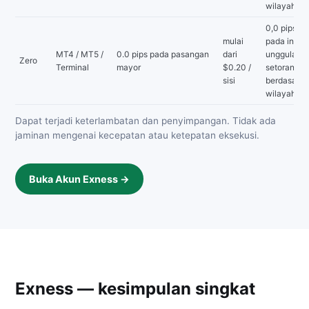
wilayah
0,0 pipspr
mulai
pada instr
MT4 / MT5 /
0.0 pips pada pasangan
dari
unggulan 
Zero
Terminal
mayor
$0.20 /
setoran m
sisi
berdasark
wilayah
Dapat terjadi keterlambatan dan penyimpangan. Tidak ada
jaminan mengenai kecepatan atau ketepatan eksekusi.
Buka Akun Exness →
Exness — kesimpulan singkat