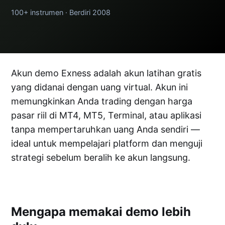
100+ instrumen · Berdiri 2008
Akun demo Exness adalah akun latihan gratis
yang didanai dengan uang virtual. Akun ini
memungkinkan Anda trading dengan harga
pasar riil di MT4, MT5, Terminal, atau aplikasi
tanpa mempertaruhkan uang Anda sendiri —
ideal untuk mempelajari platform dan menguji
strategi sebelum beralih ke akun langsung.
Mengapa memakai demo lebih