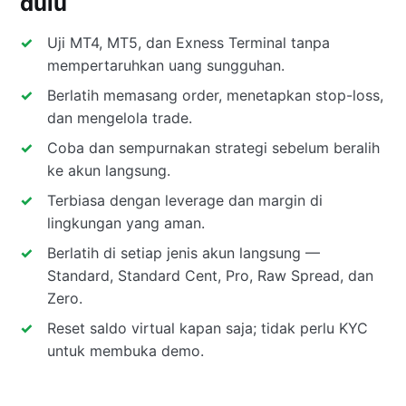
dulu
Uji MT4, MT5, dan Exness Terminal tanpa
mempertaruhkan uang sungguhan.
Berlatih memasang order, menetapkan stop-loss,
dan mengelola trade.
Coba dan sempurnakan strategi sebelum beralih
ke akun langsung.
Terbiasa dengan leverage dan margin di
lingkungan yang aman.
Berlatih di setiap jenis akun langsung —
Standard, Standard Cent, Pro, Raw Spread, dan
Zero.
Reset saldo virtual kapan saja; tidak perlu KYC
untuk membuka demo.