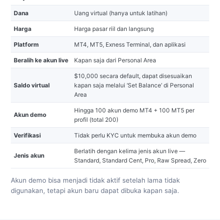
Dana
Uang virtual (hanya untuk latihan)
Harga
Harga pasar riil dan langsung
Platform
MT4, MT5, Exness Terminal, dan aplikasi
Beralih ke akun live
Kapan saja dari Personal Area
$10,000 secara default, dapat disesuaikan
Saldo virtual
kapan saja melalui ‘Set Balance’ di Personal
Area
Hingga 100 akun demo MT4 + 100 MT5 per
Akun demo
profil (total 200)
Verifikasi
Tidak perlu KYC untuk membuka akun demo
Berlatih dengan kelima jenis akun live —
Jenis akun
Standard, Standard Cent, Pro, Raw Spread, Zero
Akun demo bisa menjadi tidak aktif setelah lama tidak
digunakan, tetapi akun baru dapat dibuka kapan saja.