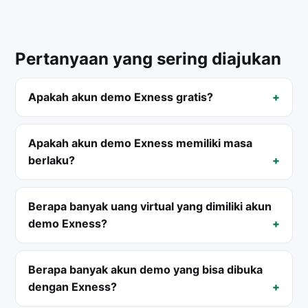
Pertanyaan yang sering diajukan
Apakah akun demo Exness gratis?
Apakah akun demo Exness memiliki masa
berlaku?
Berapa banyak uang virtual yang dimiliki akun
demo Exness?
Berapa banyak akun demo yang bisa dibuka
dengan Exness?