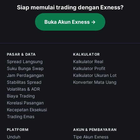
Siap memulai trading dengan Exness?
Buka Akun Exness →
PASAR & DATA
KALKULATOR
Spread Langsung
Kalkulator Real
Suku Bunga Swap
Kalkulator Profit
Jam Perdagangan
Kalkulator Ukuran Lot
Stabilitas Spread
Konverter Mata Uang
Volatilitas & ADR
Biaya Trading
Korelasi Pasangan
Kecepatan Eksekusi
Trading Emas
PLATFORM
AKUN & PEMBAYARAN
Unduh
Tipe Akun Exness